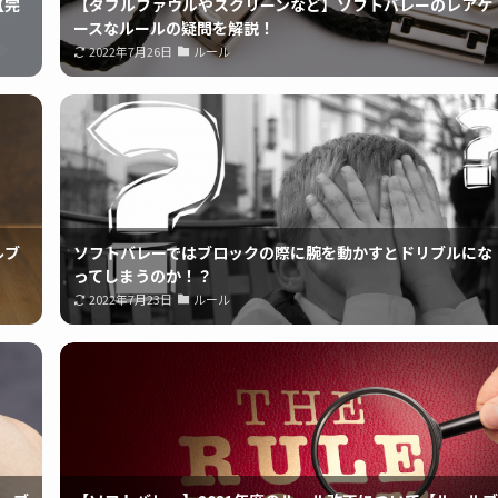
【完
【ダブルファウルやスクリーンなど】ソフトバレーのレアケ
ースなルールの疑問を解説！
2022年7月26日
ルール
ルブ
ソフトバレーではブロックの際に腕を動かすとドリブルにな
ってしまうのか！？
2022年7月23日
ルール