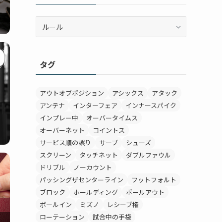
カ
テ
ゴ
リ
タグ
ー
アウトオブポジション
アシックス
アタック
アンテナ
インターフェア
インナースパイク
インプレー中
オーバータイムス
オーバーネット
コイントス
サービス順の誤り
サーブ
シューズ
スクリーン
タッチネット
ダブルファウル
ドリブル
ノーカウント
パッシングザセンターライン
フットフォルト
ブロック
ホールディング
ボールアウト
ボールイン
ミズノ
レシーブ権
ローテーション
試合中の手袋