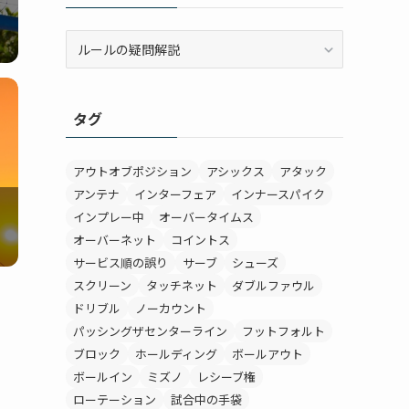
カ
テ
ゴ
リ
タグ
ー
アウトオブポジション
アシックス
アタック
アンテナ
インターフェア
インナースパイク
インプレー中
オーバータイムス
オーバーネット
コイントス
サービス順の誤り
サーブ
シューズ
スクリーン
タッチネット
ダブルファウル
ドリブル
ノーカウント
パッシングザセンターライン
フットフォルト
ブロック
ホールディング
ボールアウト
ボールイン
ミズノ
レシーブ権
ローテーション
試合中の手袋