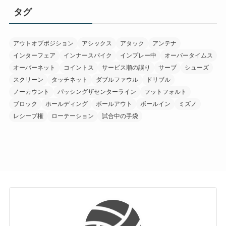
リ
タグ
ー
アウトオブポジション
アシックス
アタック
アンテナ
インターフェア
インナースパイク
インプレー中
オーバータイムス
オーバーネット
コイントス
サービス順の誤り
サーブ
シューズ
スクリーン
タッチネット
ダブルファウル
ドリブル
ノーカウント
パッシングザセンターライン
フットフォルト
ブロック
ホールディング
ボールアウト
ボールイン
ミズノ
レシーブ権
ローテーション
試合中の手袋