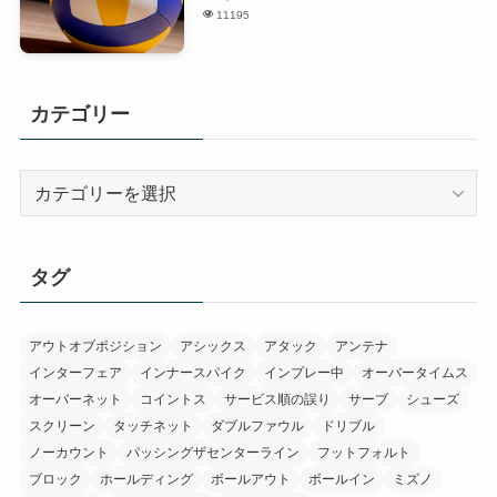
11195
カテゴリー
カ
テ
ゴ
リ
タグ
ー
アウトオブポジション
アシックス
アタック
アンテナ
インターフェア
インナースパイク
インプレー中
オーバータイムス
オーバーネット
コイントス
サービス順の誤り
サーブ
シューズ
スクリーン
タッチネット
ダブルファウル
ドリブル
ノーカウント
パッシングザセンターライン
フットフォルト
ブロック
ホールディング
ボールアウト
ボールイン
ミズノ